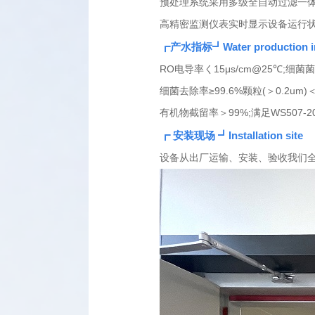
预处理系统采用多级全自动过滤一
高精密监测仪表实时显示设备运行
┏产水指标┛
Water production i
RO电导率く15μs/cm@25℃;细菌菌落
细菌去除率≥99.6%颗粒(＞0.2um)＜
有机物截留率＞99%;满足WS507
┏ 安装现场 ┛
Installation site
设备从出厂运输、安装、验收我们