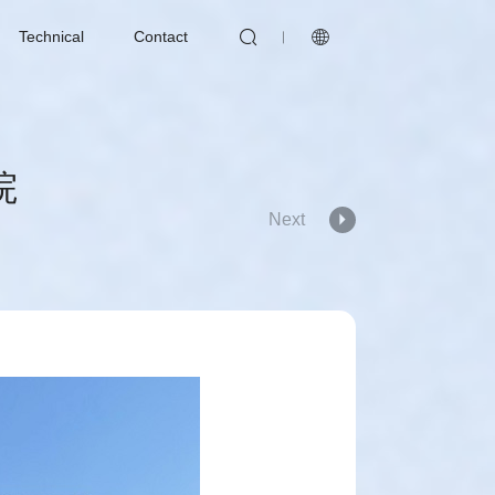


Technical
Contact
院
Next
