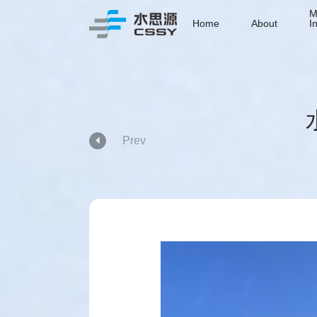
M
Home
About
I
Prev
