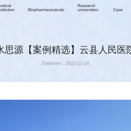
edical
Research
nstitution
Biopharmaceuticals
universities
Case
水思源【案例精选】云县人民医
Datetime：2022-11-24